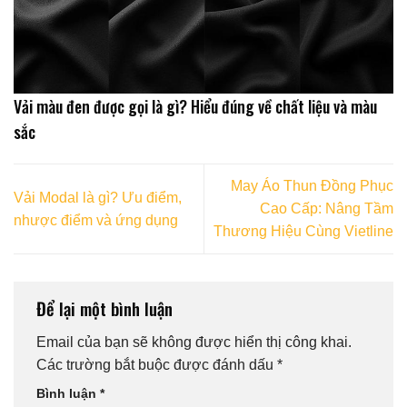
Vải màu đen được gọi là gì? Hiểu đúng về chất liệu và màu
sắc
May Áo Thun Đồng Phục
Vải Modal là gì? Ưu điểm,
Cao Cấp: Nâng Tầm
nhược điểm và ứng dụng
Thương Hiệu Cùng Vietline
Để lại một bình luận
Email của bạn sẽ không được hiển thị công khai.
Các trường bắt buộc được đánh dấu
*
Bình luận
*