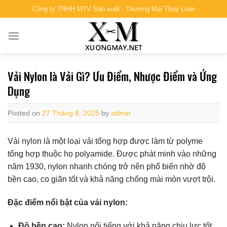
Skip
Công ty TNHH MTV Sản xuất - Thương Mại Thúy Loan
to
content
Vải Nylon là Vải Gì? Ưu Điểm, Nhược Điểm và Ứng
Dụng
Posted on
27 Tháng 8, 2025
by
admin
Vải nylon là một loại vải tổng hợp được làm từ polyme
tổng hợp thuộc họ polyamide. Được phát minh vào những
năm 1930, nylon nhanh chóng trở nên phổ biến nhờ độ
bền cao, co giãn tốt và khả năng chống mài mòn vượt trội.
Đặc điểm nổi bật của vải nylon:
Độ bền cao:
Nylon nổi tiếng với khả năng chịu lực tốt,