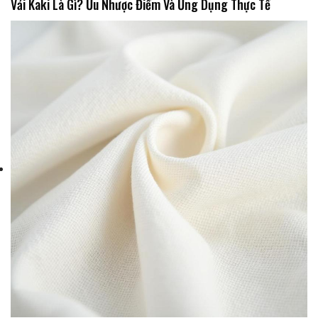
Vải Kaki Là Gì? Ưu Nhược Điểm Và Ứng Dụng Thực Tế