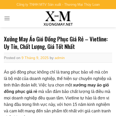
Skip
Công ty TNHH MTV Sản xuất - Thương Mại Thúy Loan
to
content
Xưởng May Áo Gió Đồng Phục Giá Rẻ – Vietline:
Uy Tín, Chất Lượng, Giá Tốt Nhất
Posted on
9 Tháng 9, 2025
by
admin
Áo gió đồng phục không chỉ là trang phục bảo vệ mà còn
là bộ mặt của doanh nghiệp, thể hiện sự chuyên nghiệp và
tinh thần đoàn kết. Việc lựa chọn một
xưởng may áo gió
đồng phục giá rẻ
mà vẫn đảm bảo chất lượng là điều mà
mọi doanh nghiệp đều quan tâm. Vietline tự hào là đơn vị
hàng đầu trong lĩnh vực này, với hơn 15 năm kinh nghiệm
và cam kết mang đến sản phẩm tốt nhất với giá cạnh tranh