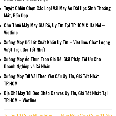
Tuyệt Chiêu Chọn Các Loại Vải May Áo Dài Học Sinh Thoáng
Mát, Bền Đẹp
Cho Thuê Máy May Giá Rẻ, Uy Tín Tại TP.HCM & Hà Nội –
Vietline
Xưởng May Đồ Lót Xuất Khẩu Uy Tín – Vietline: Chất Lượng
Vượt Trội, Giá Tốt Nhất
Xưởng May Áo Thun Trơn Giá Rẻ: Giải Pháp Tối Ưu Cho
Doanh Nghiệp và Cá Nhân
Xưởng May Túi Vải Theo Yêu Cầu Uy Tín, Giá Tốt Nhất
TP.HCM
Địa Chỉ May Túi Đeo Chéo Canvas Uy Tín, Giá Tốt Nhất Tại
TP.HCM – Vietline
Tuyển 10 Công Nhân May
May Rèm Cửa Quận 11 Giá