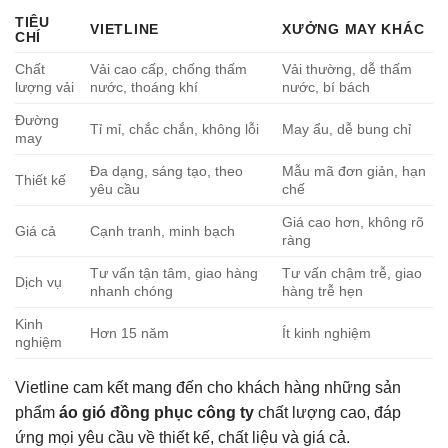
TIÊU
VIETLINE
XƯỞNG MAY KHÁC
CHÍ
Chất
Vải cao cấp, chống thấm
Vải thường, dễ thấm
lượng vải
nước, thoáng khí
nước, bí bách
Đường
Tỉ mỉ, chắc chắn, không lỗi
May ẩu, dễ bung chỉ
may
Đa dạng, sáng tạo, theo
Mẫu mã đơn giản, hạn
Thiết kế
yêu cầu
chế
Giá cao hơn, không rõ
Giá cả
Cạnh tranh, minh bạch
ràng
Tư vấn tận tâm, giao hàng
Tư vấn chậm trễ, giao
Dịch vụ
nhanh chóng
hàng trễ hẹn
Kinh
Hơn 15 năm
Ít kinh nghiệm
nghiệm
Vietline cam kết mang đến cho khách hàng những sản
phẩm
áo gió đồng phục công ty
chất lượng cao, đáp
ứng mọi yêu cầu về thiết kế, chất liệu và giá cả.