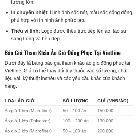
lượng lớn.
In chuyển nhiệt:
Hình ảnh sắc nét, màu sắc sống động,
phù hợp với in hình ảnh phức tạp.
Thêu vi tính:
Logo được thêu trực tiếp lên áo, tạo sự
sang trọng và bền đẹp.
Báo Giá Tham Khảo Áo Gió Đồng Phục Tại Vietline
Dưới đây là bảng báo giá tham khảo áo gió đồng phục tại
Vietline. Giá có thể thay đổi tùy thuộc vào số lượng, chất
liệu vải, kỹ thuật in/thêu và các yêu cầu khác của khách
hàng.
LOẠI ÁO GIÓ
SỐ LƯỢNG
GIÁ (VNĐ/ÁO)
Áo gió 1 lớp (Microfiber)
50 – 100 áo
150.000
Áo gió 1 lớp (Polyester)
100 – 200 áo
130.000
Áo gió 2 lớp (Microfiber)
50 – 100 áo
200.000