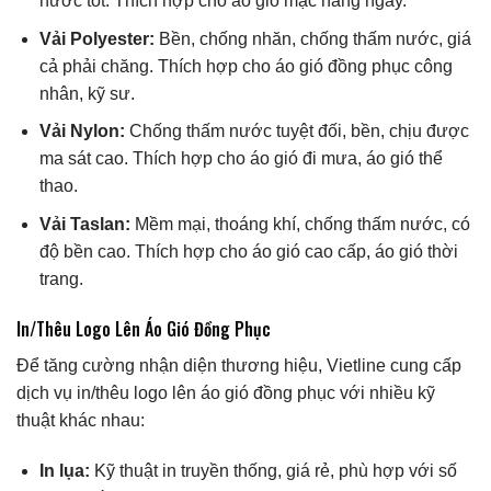
nước tốt. Thích hợp cho áo gió mặc hàng ngày.
Vải Polyester:
Bền, chống nhăn, chống thấm nước, giá
cả phải chăng. Thích hợp cho áo gió đồng phục công
nhân, kỹ sư.
Vải Nylon:
Chống thấm nước tuyệt đối, bền, chịu được
ma sát cao. Thích hợp cho áo gió đi mưa, áo gió thể
thao.
Vải Taslan:
Mềm mại, thoáng khí, chống thấm nước, có
độ bền cao. Thích hợp cho áo gió cao cấp, áo gió thời
trang.
In/Thêu Logo Lên Áo Gió Đồng Phục
Để tăng cường nhận diện thương hiệu, Vietline cung cấp
dịch vụ in/thêu logo lên áo gió đồng phục với nhiều kỹ
thuật khác nhau:
In lụa:
Kỹ thuật in truyền thống, giá rẻ, phù hợp với số