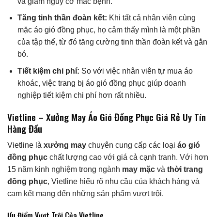
và giảm nguy cơ mắc bệnh.
Tăng tinh thần đoàn kết:
Khi tất cả nhân viên cùng
mặc áo gió đồng phục, họ cảm thấy mình là một phần
của tập thể, từ đó tăng cường tinh thần đoàn kết và gắn
bó.
Tiết kiệm chi phí:
So với việc nhân viên tự mua áo
khoác, việc trang bị áo gió đồng phục giúp doanh
nghiệp tiết kiệm chi phí hơn rất nhiều.
Vietline – Xưởng May Áo Gió Đồng Phục Giá Rẻ Uy Tín
Hàng Đầu
Vietline là
xưởng may
chuyên cung cấp các loại
áo gió
đồng phục
chất lượng cao với giá cả cạnh tranh. Với hơn
15 năm kinh nghiệm trong ngành
may mặc
và
thời trang
đồng phục
, Vietline hiểu rõ nhu cầu của khách hàng và
cam kết mang đến những sản phẩm vượt trội.
Ưu Điểm Vượt Trội Của Vietline