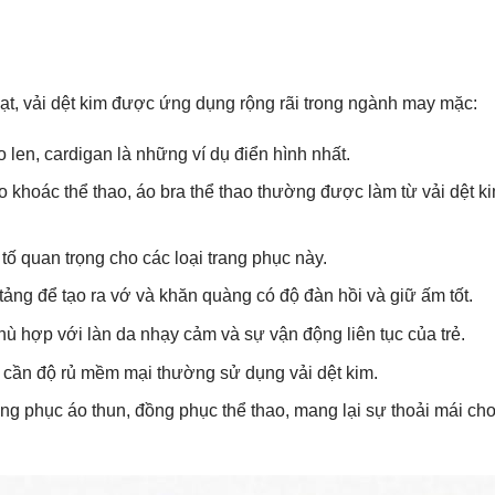
ạt, vải dệt kim được ứng dụng rộng rãi trong ngành may mặc:
áo len, cardigan là những ví dụ điển hình nhất.
o khoác thể thao, áo bra thể thao thường được làm từ vải dệt k
ố quan trọng cho các loại trang phục này.
tảng để tạo ra vớ và khăn quàng có độ đàn hồi và giữ ấm tốt.
ù hợp với làn da nhạy cảm và sự vận động liên tục của trẻ.
cần độ rủ mềm mại thường sử dụng vải dệt kim.
ng phục áo thun, đồng phục thể thao, mang lại sự thoải mái ch