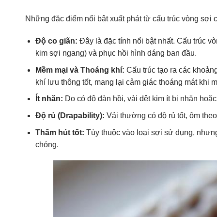
Những đặc điểm nổi bật xuất phát từ cấu trúc vòng sợi 
Độ co giãn:
Đây là đặc tính nổi bật nhất. Cấu trúc v
kim sợi ngang) và phục hồi hình dáng ban đầu.
Mềm mại và Thoáng khí:
Cấu trúc tạo ra các khoản
khí lưu thông tốt, mang lại cảm giác thoáng mát khi 
Ít nhăn:
Do có độ đàn hồi, vải dệt kim ít bị nhăn hoặc 
Độ rủ (Drapability):
Vải thường có độ rủ tốt, ôm the
Thấm hút tốt:
Tùy thuộc vào loại sợi sử dụng, nhưng
chóng.