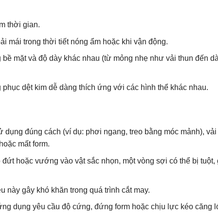
m thời gian.
i mái trong thời tiết nóng ẩm hoặc khi vận động.
g bề mặt và độ dày khác nhau (từ mỏng nhẹ như vải thun đến d
 phục dệt kim dễ dàng thích ứng với các hình thể khác nhau.
ụng đúng cách (ví dụ: phơi ngang, treo bằng móc mảnh), vải 
 hoặc mất form.
 đứt hoặc vướng vào vật sắc nhọn, một vòng sợi có thể bị tuột,
u này gây khó khăn trong quá trình cắt may.
ứng dụng yêu cầu độ cứng, đứng form hoặc chịu lực kéo căng lớ