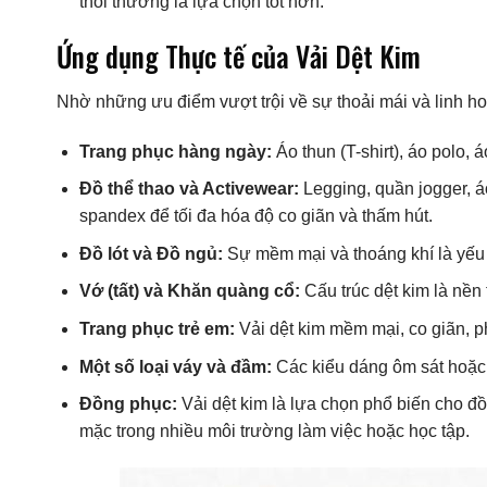
thoi thường là lựa chọn tốt hơn.
Ứng dụng Thực tế của Vải Dệt Kim
Nhờ những ưu điểm vượt trội về sự thoải mái và linh ho
Trang phục hàng ngày:
Áo thun (T-shirt), áo polo, 
Đồ thể thao và Activewear:
Legging, quần jogger, á
spandex để tối đa hóa độ co giãn và thấm hút.
Đồ lót và Đồ ngủ:
Sự mềm mại và thoáng khí là yếu t
Vớ (tất) và Khăn quàng cổ:
Cấu trúc dệt kim là nền 
Trang phục trẻ em:
Vải dệt kim mềm mại, co giãn, ph
Một số loại váy và đầm:
Các kiểu dáng ôm sát hoặc 
Đồng phục:
Vải dệt kim là lựa chọn phổ biến cho đồ
mặc trong nhiều môi trường làm việc hoặc học tập.