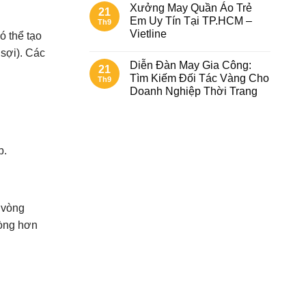
Xưởng May Quần Áo Trẻ
21
Em Uy Tín Tại TP.HCM –
Th9
Vietline
ó thể tạo
 sợi). Các
Diễn Đàn May Gia Công:
21
Tìm Kiếm Đối Tác Vàng Cho
Th9
Doanh Nghiệp Thời Trang
b.
 vòng
vòng hơn