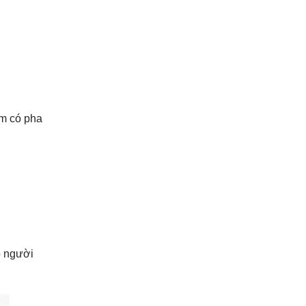
im có pha
o người