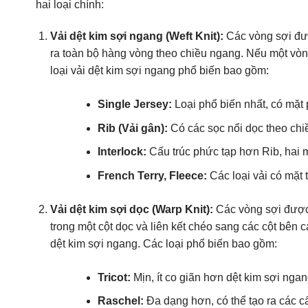
hai loại chính:
Vải dệt kim sợi ngang (Weft Knit):
Các vòng sợi đượ
ra toàn bộ hàng vòng theo chiều ngang. Nếu một vòng 
loại vải dệt kim sợi ngang phổ biến bao gồm:
Single Jersey:
Loại phổ biến nhất, có mặt p
Rib (Vải gân):
Có các sọc nổi dọc theo chiề
Interlock:
Cấu trúc phức tạp hơn Rib, hai 
French Terry, Fleece:
Các loại vải có mặt 
Vải dệt kim sợi dọc (Warp Knit):
Các vòng sợi được h
trong một cột dọc và liên kết chéo sang các cột bên c
dệt kim sợi ngang. Các loại phổ biến bao gồm:
Tricot:
Mịn, ít co giãn hơn dệt kim sợi ngan
Raschel:
Đa dạng hơn, có thể tạo ra các cấ