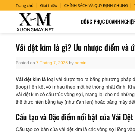
Skip
Trang chủ
Giới thiệu
CHÍNH SÁCH VÀ QUY ĐỊNH CHUNG
to
content
ĐỒNG PHỤC DOANH NGHIỆ
Vải dệt kim là gì? Ưu nhược điểm và
Posted on
7 Tháng 7, 2025
by
admin
Vải dệt kim là
loại vải được tạo ra bằng phương pháp d
(loop) liên kết với nhau theo một hệ thống nhất định. Kh
vải dệt kim có cấu trúc vòng sợi, mang lại cho nó nhữn
thể thực hiện bằng tay (như đan len) hoặc bằng máy dệ
Cấu tạo và Đặc điểm nổi bật của Vải Dệt
Cấu tạo cơ bản của vải dệt kim là các vòng sợi lồng và