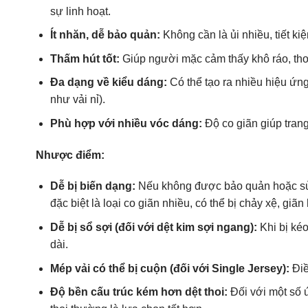
sự linh hoạt.
Ít nhăn, dễ bảo quản:
Không cần là ủi nhiều, tiết kiệ
Thấm hút tốt:
Giúp người mặc cảm thấy khô ráo, thoả
Đa dạng về kiểu dáng:
Có thể tạo ra nhiều hiệu ứn
như vải nỉ).
Phù hợp với nhiều vóc dáng:
Độ co giãn giúp trang
Nhược điểm:
Dễ bị biến dạng:
Nếu không được bảo quản hoặc sử d
đặc biệt là loại co giãn nhiều, có thể bị chảy xệ, giãn
Dễ bị sổ sợi (đối với dệt kim sợi ngang):
Khi bị kéo
dài.
Mép vải có thể bị cuộn (đối với Single Jersey):
Điề
Độ bền cấu trúc kém hơn dệt thoi:
Đối với một số 