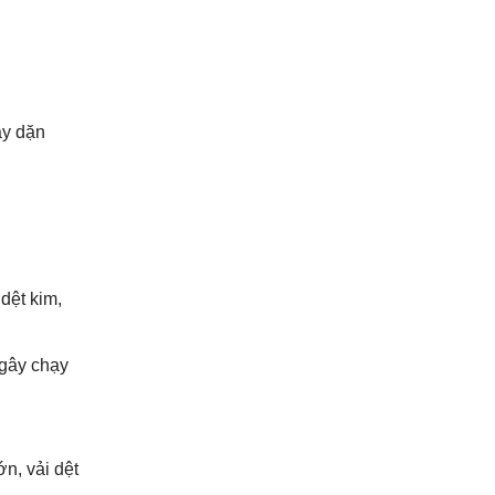
ày dặn
dệt kim,
 gây chạy
n, vải dệt