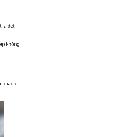
 là dệt
hép không
ôi nhanh