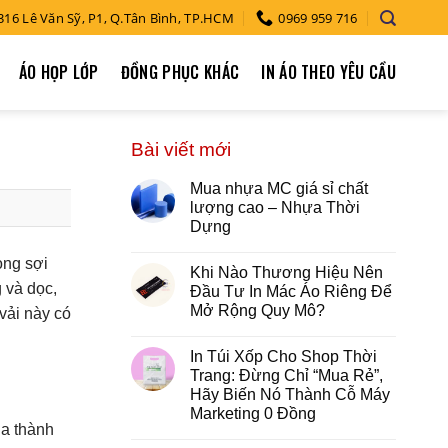
316 Lê Văn Sỹ, P1, Q.Tân Bình, TP.HCM
0969 959 716
ÁO HỌP LỚP
ĐỒNG PHỤC KHÁC
IN ÁO THEO YÊU CẦU
Bài viết mới
Mua nhựa MC giá sỉ chất
lượng cao – Nhựa Thời
Dựng
òng sợi
Khi Nào Thương Hiệu Nên
g và dọc,
Đầu Tư In Mác Áo Riêng Để
Mở Rộng Quy Mô?
vải này có
In Túi Xốp Cho Shop Thời
Trang: Đừng Chỉ “Mua Rẻ”,
Hãy Biến Nó Thành Cỗ Máy
Marketing 0 Đồng
ia thành