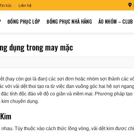
Tin tức
Liên hệ
P
ĐỒNG PHỤC LỚP
ĐỒNG PHỤC NHÀ HÀNG
ÁO NHÓM – CLUB
 ứng dụng trong may mặc
ệt (hay còn gọi là đan) các sợi đơn hoặc nhóm sợi thành các v
ác với vải dệt thoi tạo ra từ việc đan vuông góc hai hệ sợi ngan
g đặc tính độc đáo về độ co giãn và mềm mại. Phương pháp tạo 
t kim chuyên dụng.
 Kim
o nhau. Tùy thuộc vào cách thức lồng vòng, vải dệt kim được ch