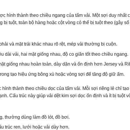
c hình thành theo chiều ngang của tấm vải. Một sợi duy nhất c
bị tuột, toàn bộ hàng hoặc cột vòng có thể bị tuột theo (gây sổ
hải và mặt trái khác nhau rõ rệt, mép vải thường bị cuộn.
u dài vải, hai mặt giống nhau, độ co giãn tốt theo chiều ngang.
mặt giống nhau hoàn toàn, dày dặn và ổn định hơn Jersey và Ri
trong tạo hiệu ứng bông xù hoặc vòng sợi để tăng độ giữ ấm.
ình thành theo chiều dọc của tấm vải. Mỗi sợi riêng lẻ chỉ tạo
ạnh. Cấu trúc này giúp vải dệt kim sợi dọc ổn định và ít bị tuột 
g, thường dùng làm đồ lót, đồ bơi.
u trúc ren, lưới hoặc vải dày hơn.