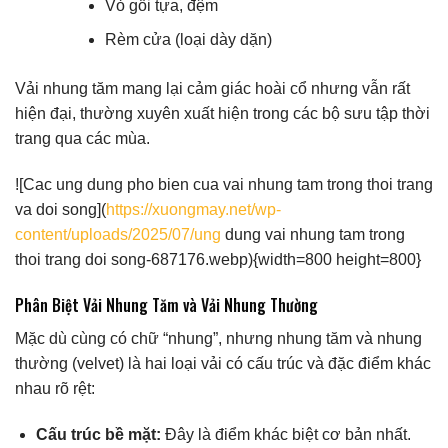
Vỏ gối tựa, đệm
Rèm cửa (loại dày dặn)
Vải nhung tăm mang lại cảm giác hoài cổ nhưng vẫn rất
hiện đại, thường xuyên xuất hiện trong các bộ sưu tập thời
trang qua các mùa.
![Cac ung dung pho bien cua vai nhung tam trong thoi trang
va doi song](
https://xuongmay.net/wp-
content/uploads/2025/07/ung
dung vai nhung tam trong
thoi trang doi song-687176.webp){width=800 height=800}
Phân Biệt Vải Nhung Tăm và Vải Nhung Thường
Mặc dù cùng có chữ “nhung”, nhưng nhung tăm và nhung
thường (velvet) là hai loại vải có cấu trúc và đặc điểm khác
nhau rõ rệt:
Cấu trúc bề mặt:
Đây là điểm khác biệt cơ bản nhất.