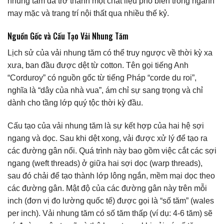
nhung tăm đã trở thành một chất liệu phổ biến trong ngành
may mặc và trang trí nội thất qua nhiều thế kỷ.
Nguồn Gốc và Cấu Tạo Vải Nhung Tăm
Lịch sử của vải nhung tăm có thể truy ngược về thời kỳ xa
xưa, ban đầu được dệt từ cotton. Tên gọi tiếng Anh
“Corduroy” có nguồn gốc từ tiếng Pháp “corde du roi”,
nghĩa là “dây của nhà vua”, ám chỉ sự sang trọng và chỉ
dành cho tầng lớp quý tộc thời kỳ đầu.
Cấu tạo của vải nhung tăm là sự kết hợp của hai hệ sợi
ngang và dọc. Sau khi dệt xong, vải được xử lý để tạo ra
các đường gân nổi. Quá trình này bao gồm việc cắt các sợi
ngang (weft threads) ở giữa hai sợi dọc (warp threads),
sau đó chải để tạo thành lớp lông ngắn, mềm mại dọc theo
các đường gân. Mật độ của các đường gân này trên mỗi
inch (đơn vị đo lường quốc tế) được gọi là “số tăm” (wales
per inch). Vải nhung tăm có số tăm thấp (ví dụ: 4-6 tăm) sẽ