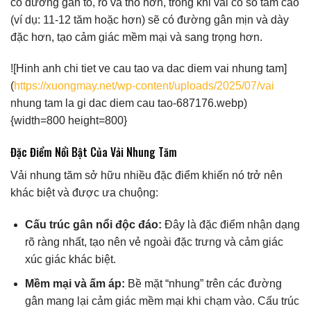
có đường gân to, rõ và thô hơn, trong khi vải có số tăm cao
(ví dụ: 11-12 tăm hoặc hơn) sẽ có đường gân mịn và dày
đặc hơn, tạo cảm giác mềm mại và sang trọng hơn.
![Hinh anh chi tiet ve cau tao va dac diem vai nhung tam]
(
https://xuongmay.net/wp-content/uploads/2025/07/vai
nhung tam la gi dac diem cau tao-687176.webp)
{width=800 height=800}
Đặc Điểm Nổi Bật Của Vải Nhung Tăm
Vải nhung tăm sở hữu nhiều đặc điểm khiến nó trở nên
khác biệt và được ưa chuộng:
Cấu trúc gân nổi độc đáo:
Đây là đặc điểm nhận dạng
rõ ràng nhất, tạo nên vẻ ngoài đặc trưng và cảm giác
xúc giác khác biệt.
Mềm mại và ấm áp:
Bề mặt “nhung” trên các đường
gân mang lại cảm giác mềm mại khi chạm vào. Cấu trúc