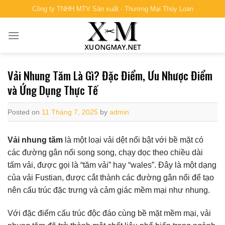
Skip
Công ty TNHH MTV Sản xuất - Thương Mại Thúy Loan
to
content
Vải Nhung Tăm Là Gì? Đặc Điểm, Ưu Nhược Điểm
và Ứng Dụng Thực Tế
Posted on
11 Tháng 7, 2025
by
admin
Vải nhung tăm
là một loại vải dệt nổi bật với bề mặt có
các đường gân nổi song song, chạy dọc theo chiều dài
tấm vải, được gọi là “tăm vải” hay “wales”. Đây là một dạng
của vải Fustian, được cắt thành các đường gân nổi để tạo
nên cấu trúc đặc trưng và cảm giác mềm mại như nhung.
Với đặc điểm cấu trúc độc đáo cùng bề mặt mềm mại, vải