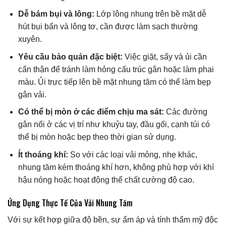
Dễ bám bụi và lông:
Lớp lông nhung trên bề mặt dễ
hút bụi bẩn và lông tơ, cần được làm sạch thường
xuyên.
Yêu cầu bảo quản đặc biệt:
Việc giặt, sấy và ủi cần
cẩn thận để tránh làm hỏng cấu trúc gân hoặc làm phai
màu. Ủi trực tiếp lên bề mặt nhung tăm có thể làm bẹp
gân vải.
Có thể bị mòn ở các điểm chịu ma sát:
Các đường
gân nổi ở các vị trí như khuỷu tay, đầu gối, cạnh túi có
thể bị mòn hoặc bẹp theo thời gian sử dụng.
Ít thoáng khí:
So với các loại vải mỏng, nhẹ khác,
nhung tăm kém thoáng khí hơn, không phù hợp với khí
hậu nóng hoặc hoạt động thể chất cường độ cao.
Ứng Dụng Thực Tế Của Vải Nhung Tăm
Với sự kết hợp giữa độ bền, sự ấm áp và tính thẩm mỹ độc