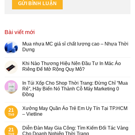
Bài viết mới
Mua nhựa MC giá sỉ chất lượng cao – Nhựa Thời
Dựng
Khi Nào Thương Hiệu Nên Đầu Tư In Mác Áo
Riêng Để Mở Rộng Quy Mô?
In Túi Xốp Cho Shop Thời Trang: Đừng Chỉ “Mua
Rẻ”, Hãy Biến Nó Thành Cỗ Máy Marketing 0
Đồng
Xưởng May Quần Áo Trẻ Em Uy Tín Tại TP.HCM
21
– Vietline
Th9
Diễn Đàn May Gia Công: Tìm Kiếm Đối Tác Vàng
21
Cho Doanh Nghiệp Thời Trang
Th9