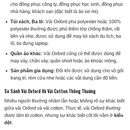
cho đồng phục công ty, đồng phục học sinh, đồng phục
nhà hàng, khách sạn (đặc biệt là áo sơ mi).
Túi xách, Ba lô:
Vải Oxford pha polyester hoặc 100%
polyester thường được phủ thêm lớp chống thấm, rất
bền và nhẹ, được sử dụng để may túi xách du lịch, ba
lô, túi đựng laptop.
Quần áo khác:
Vải Oxford cũng có thể được dùng để
may váy, chân váy, quần short hoặc áo khoác mỏng.
Sản phẩm gia dụng:
Đôi khi được sử dụng cho vỏ gối
trang trí, rèm cửa nhẹ hoặc các vật dụng cần độ bền.
So Sánh Vải Oxford Và Vải Cotton Thông Thường
Nhiều người thường nhầm lẫn hoặc không rõ sự khác biệt
giữa vải Oxford và vải cotton. Thực tế, vải Oxford
thường
được làm từ cotton
, nhưng sự khác biệt cốt lõi nằm ở
kiểu
dệt
: