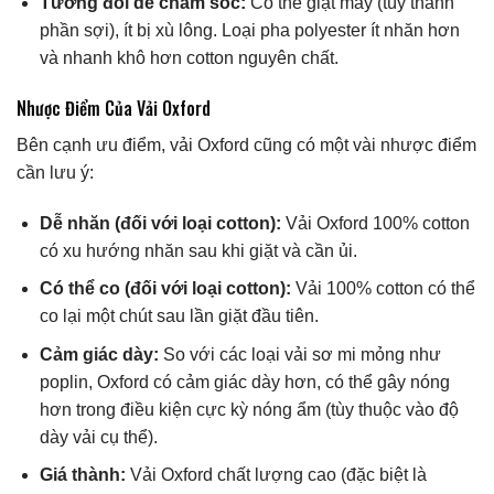
Tương đối dễ chăm sóc:
Có thể giặt máy (tùy thành
phần sợi), ít bị xù lông. Loại pha polyester ít nhăn hơn
và nhanh khô hơn cotton nguyên chất.
Nhược Điểm Của Vải Oxford
Bên cạnh ưu điểm, vải Oxford cũng có một vài nhược điểm
cần lưu ý:
Dễ nhăn (đối với loại cotton):
Vải Oxford 100% cotton
có xu hướng nhăn sau khi giặt và cần ủi.
Có thể co (đối với loại cotton):
Vải 100% cotton có thể
co lại một chút sau lần giặt đầu tiên.
Cảm giác dày:
So với các loại vải sơ mi mỏng như
poplin, Oxford có cảm giác dày hơn, có thể gây nóng
hơn trong điều kiện cực kỳ nóng ẩm (tùy thuộc vào độ
dày vải cụ thể).
Giá thành:
Vải Oxford chất lượng cao (đặc biệt là