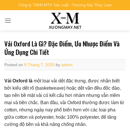
Skip
Công ty TNHH MTV Sản xuất - Thương Mại Thúy Loan
to
content
Vải Oxford Là Gì? Đặc Điểm, Ưu Nhược Điểm Và
Ứng Dụng Chi Tiết
Posted on
9 Tháng 7, 2025
by
admin
Vải Oxford là
một loại vải dệt đặc trưng, được nhận biết
bởi kiểu dệt rổ (basketweave) hoặc dệt vân đều độc đáo,
tạo nên bề mặt vải có kết cấu hơi nhám nhưng vẫn mềm
mại và bền chắc. Ban đầu, vải Oxford thường được làm từ
cotton, nhưng ngày nay phổ biến hơn với các loại pha
giữa cotton và polyester, hoặc 100% polyester, để tăng
cường độ bền và khả năng chống nhăn.