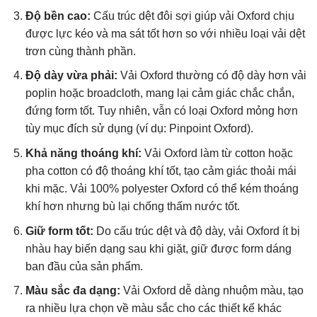
Độ bền cao:
Cấu trúc dệt đôi sợi giúp vải Oxford chịu
được lực kéo và ma sát tốt hơn so với nhiều loại vải dệt
trơn cùng thành phần.
Độ dày vừa phải:
Vải Oxford thường có độ dày hơn vải
poplin hoặc broadcloth, mang lại cảm giác chắc chắn,
đứng form tốt. Tuy nhiên, vẫn có loại Oxford mỏng hơn
tùy mục đích sử dụng (ví dụ: Pinpoint Oxford).
Khả năng thoáng khí:
Vải Oxford làm từ cotton hoặc
pha cotton có độ thoáng khí tốt, tạo cảm giác thoải mái
khi mặc. Vải 100% polyester Oxford có thể kém thoáng
khí hơn nhưng bù lại chống thấm nước tốt.
Giữ form tốt:
Do cấu trúc dệt và độ dày, vải Oxford ít bị
nhàu hay biến dạng sau khi giặt, giữ được form dáng
ban đầu của sản phẩm.
Màu sắc đa dạng:
Vải Oxford dễ dàng nhuộm màu, tạo
ra nhiều lựa chọn về màu sắc cho các thiết kế khác