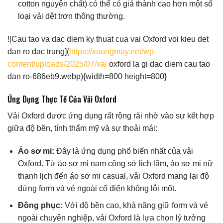
cotton nguyên chất) có thể có giá thành cao hơn một số
loại vải dệt trơn thông thường.
![Cau tao va dac diem ky thuat cua vai Oxford voi kieu det
dan ro dac trung](
https://xuongmay.net/wp-
content/uploads/2025/07/vai
oxford la gi dac diem cau tao
dan ro-686eb9.webp){width=800 height=800}
Ứng Dụng Thực Tế Của Vải Oxford
Vải Oxford được ứng dụng rất rộng rãi nhờ vào sự kết hợp
giữa độ bền, tính thẩm mỹ và sự thoải mái:
Áo sơ mi:
Đây là ứng dụng phổ biến nhất của vải
Oxford. Từ áo sơ mi nam công sở lịch lãm, áo sơ mi nữ
thanh lịch đến áo sơ mi casual, vải Oxford mang lại độ
đứng form và vẻ ngoài cổ điển không lỗi mốt.
Đồng phục:
Với độ bền cao, khả năng giữ form và vẻ
ngoài chuyên nghiệp, vải Oxford là lựa chọn lý tưởng