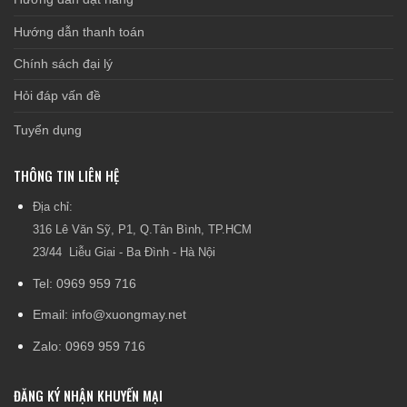
Hướng dẫn thanh toán
Chính sách đại lý
Hỏi đáp vấn đề
Tuyển dụng
THÔNG TIN LIÊN HỆ
Địa chỉ:
316 Lê Văn Sỹ, P1, Q.Tân Bình, TP.HCM
23/44 Liễu Giai - Ba Đình - Hà Nội
Tel: 0969 959 716
Email: info@xuongmay.net
Zalo: 0969 959 716
ĐĂNG KÝ NHẬN KHUYẾN MẠI