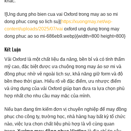
khác.
![Ung dung pho bien cua vai Oxford trong may ao so mi
dong phuc cong so lich su](
https://xuongmay.net/wp-
content/uploads/2025/07/vai
oxford ung dung trong may
dong phuc ao so mi-686eb9.webp){width=800 height=800}
Kết Luận
Vải Oxford là một chất liệu đa năng, bền bỉ và có tính thẩm
mỹ cao, đặc biệt được ưa chuộng trong may áo sơ mi và
đồng phục nhờ vẻ ngoài lịch sự, khả năng giữ form và độ
bền theo thời gian. Hiểu rõ về đặc điểm, ưu nhược điểm
và ứng dụng của vải Oxford giúp bạn đưa ra lựa chọn phù
hợp nhất cho nhu cầu may mặc của mình.
Nếu bạn đang tìm kiếm đơn vị chuyên nghiệp để may đồng
phục cho công ty, trường học, nhà hàng hay bất kỳ tổ chức
nào, việc lựa chọn chất liệu phù hợp là vô cùng quan