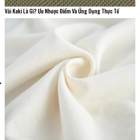
Vải Kaki Là Gì? Ưu Nhược Điểm Và Ứng Dụng Thực Tế