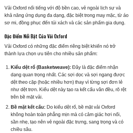
Vải Oxford nổi tiếng với độ bền cao, vẻ ngoài lịch sự và
khả năng ứng dụng đa dạng, đặc biệt trong may mặc, từ áo
sơ mi, đồng phục đến túi xách và các sản phẩm gia dụng.
Đặc Điểm Nổi Bật Của Vải Oxford
Vải Oxford có những đặc điểm riêng biệt khiến nó trở
thành lựa chọn ưu tiên cho nhiều sản phẩm:
Kiểu dệt rổ (Basketweave):
Đây là đặc điểm nhận
dạng quan trọng nhất. Các sợi dọc và sợi ngang được
dệt theo cặp (hoặc nhiều hơn) thay vì từng sợi đơn lẻ
như dệt trơn. Kiểu dệt này tạo ra kết cấu vân đều, rõ rệt
trên bề mặt vải.
Bề mặt kết cấu:
Do kiểu dệt rổ, bề mặt vải Oxford
không hoàn toàn phẳng mịn mà có cảm giác hơi nổi,
sần nhẹ, tạo nên vẻ ngoài đặc trưng, sang trọng và có
chiều sâu.