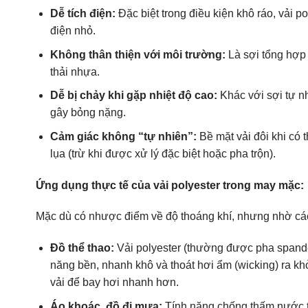
Dễ tích điện:
Đặc biệt trong điều kiện khô ráo, vải po
điện nhỏ.
Không thân thiện với môi trường:
Là sợi tổng hợp 
thải nhựa.
Dễ bị chảy khi gặp nhiệt độ cao:
Khác với sợi tự nh
gây bỏng nặng.
Cảm giác không “tự nhiên”:
Bề mặt vải đôi khi có 
lụa (trừ khi được xử lý đặc biệt hoặc pha trộn).
Ứng dụng thực tế của vải polyester trong may mặc:
Mặc dù có nhược điểm về độ thoáng khí, nhưng nhờ các 
Đồ thể thao:
Vải polyester (thường được pha spandex
năng bền, nhanh khô và thoát hơi ẩm (wicking) ra k
vải để bay hơi nhanh hơn.
Áo khoác, đồ đi mưa:
Tính năng chống thấm nước tự