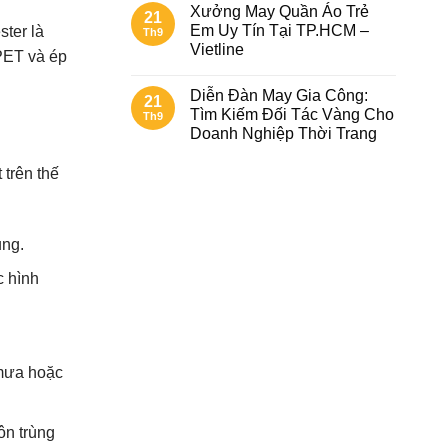
Xưởng May Quần Áo Trẻ
21
Em Uy Tín Tại TP.HCM –
ster là
Th9
Vietline
 PET và ép
Diễn Đàn May Gia Công:
21
Tìm Kiếm Đối Tác Vàng Cho
Th9
Doanh Nghiệp Thời Trang
 trên thế
ụng.
c hình
 mưa hoặc
ôn trùng