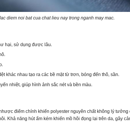
 dac diem noi bat cua chat lieu nay trong nganh may mac.
hư hại, sử dụng được lâu.
hô.
p.
ệt khác nhau tạo ra các bề mặt từ trơn, bóng đến thô, sần.
huyển nhiệt, giúp hình ảnh sắc nét và bền màu.
nhược điểm chính khiến polyester nguyên chất không lý tưởng 
. Khả năng hút ẩm kém khiến mồ hôi đọng lại trên da, gây cả