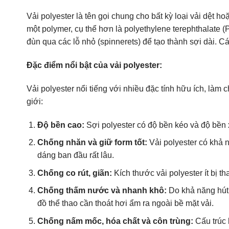
Vải polyester là tên gọi chung cho bất kỳ loại vải dệt h
một polymer, cụ thể hơn là polyethylene terephthalate
đùn qua các lỗ nhỏ (spinnerets) để tạo thành sợi dài. C
Đặc điểm nổi bật của vải polyester:
Vải polyester nổi tiếng với nhiều đặc tính hữu ích, làm 
giới:
Độ bền cao:
Sợi polyester có độ bền kéo và độ bền x
Chống nhăn và giữ form tốt:
Vải polyester có khả n
dáng ban đầu rất lâu.
Chống co rút, giãn:
Kích thước vải polyester ít bị t
Chống thấm nước và nhanh khô:
Do khả năng hút 
đồ thể thao cần thoát hơi ẩm ra ngoài bề mặt vải.
Chống nấm mốc, hóa chất và côn trùng:
Cấu trúc 