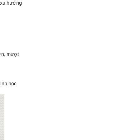
ó xu hướng
rơn, mượt
inh học.