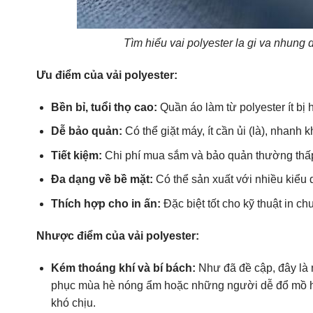
Tìm hiểu vai polyester la gi va nhung
Ưu điểm của vải polyester:
Bền bỉ, tuổi thọ cao:
Quần áo làm từ polyester ít bị 
Dễ bảo quản:
Có thể giặt máy, ít cần ủi (là), nhanh k
Tiết kiệm:
Chi phí mua sắm và bảo quản thường thấ
Đa dạng về bề mặt:
Có thể sản xuất với nhiều kiểu d
Thích hợp cho in ấn:
Đặc biệt tốt cho kỹ thuật in c
Nhược điểm của vải polyester:
Kém thoáng khí và bí bách:
Như đã đề cập, đây là 
phục mùa hè nóng ẩm hoặc những người dễ đổ mồ hôi
khó chịu.