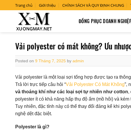
Skip
Trang chủ
Giới thiệu
CHÍNH SÁCH VÀ QUY ĐỊNH CHUNG
to
content
ĐỒNG PHỤC DOANH NGHIỆ
Vải polyester có mát không? Ưu nhượ
Posted on
9 Tháng 7, 2025
by
admin
Vải polyester là một loại sợi tổng hợp được tạo ra thô
Trả lời trực tiếp câu hỏi “
Vải Polyester Có Mát Không
”, 
và thoáng khí như các loại sợi tự nhiên như cotton
,
polyester ít có khả năng hấp thụ độ ẩm (mồ hôi) và ké
Tuy nhiên, đặc tính này có thể thay đổi đáng kể khi pol
nghệ dệt đặc biệt.
Polyester là gì?