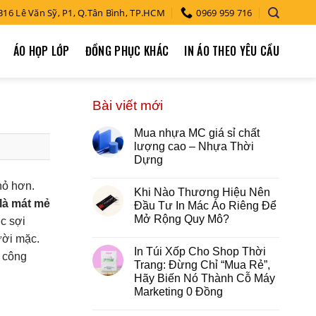
316 Lê Văn Sỹ, P1, Q.Tân Bình, TP.HCM
0969 959 716
ÁO HỌP LỚP
ĐỒNG PHỤC KHÁC
IN ÁO THEO YÊU CẦU
Bài viết mới
Mua nhựa MC giá sỉ chất
lượng cao – Nhựa Thời
Dựng
hỏ hơn.
Khi Nào Thương Hiệu Nên
là mát mẻ
Đầu Tư In Mác Áo Riêng Để
Mở Rộng Quy Mô?
úc sợi
ười mặc.
In Túi Xốp Cho Shop Thời
g công
Trang: Đừng Chỉ “Mua Rẻ”,
Hãy Biến Nó Thành Cỗ Máy
Marketing 0 Đồng