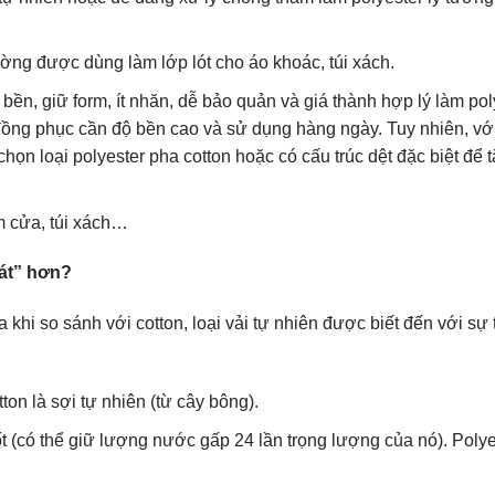
ờng được dùng làm lớp lót cho áo khoác, túi xách.
bền, giữ form, ít nhăn, dễ bảo quản và giá thành hợp lý làm pol
 đồng phục cần độ bền cao và sử dụng hàng ngày. Tuy nhiên, vớ
ọn loại polyester pha cotton hoặc có cấu trúc dệt đặc biệt để 
 cửa, túi xách…
mát” hơn?
 khi so sánh với cotton, loại vải tự nhiên được biết đến với sự
ton là sợi tự nhiên (từ cây bông).
 (có thể giữ lượng nước gấp 24 lần trọng lượng của nó). Polye