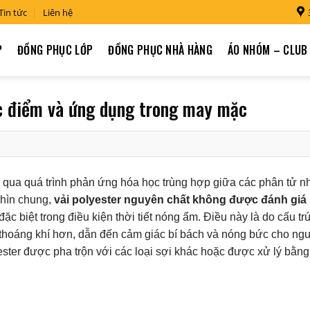
Tin tức
Liên hệ
P
ĐỒNG PHỤC LỚP
ĐỒNG PHỤC NHÀ HÀNG
ÁO NHÓM – CLUB
c điểm và ứng dụng trong may mặc
ng qua quá trình phản ứng hóa học trùng hợp giữa các phân tử n
nhìn chung,
vải polyester nguyên chất không được đánh giá 
 đặc biệt trong điều kiện thời tiết nóng ẩm. Điều này là do cấu tr
m thoáng khí hơn, dẫn đến cảm giác bí bách và nóng bức cho ng
yester được pha trộn với các loại sợi khác hoặc được xử lý bằn