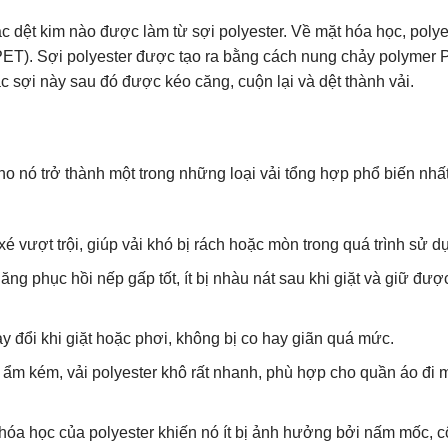
oặc dệt kim nào được làm từ sợi polyester. Về mặt hóa học, polye
 (PET). Sợi polyester được tạo ra bằng cách nung chảy polymer
ác sợi này sau đó được kéo căng, cuộn lại và dệt thành vải.
cho nó trở thành một trong những loại vải tổng hợp phổ biến nhất
é vượt trội, giúp vải khó bị rách hoặc mòn trong quá trình sử d
ăng phục hồi nếp gấp tốt, ít bị nhàu nát sau khi giặt và giữ đượ
hay đổi khi giặt hoặc phơi, không bị co hay giãn quá mức.
ẩm kém, vải polyester khô rất nhanh, phù hợp cho quần áo đi
hóa học của polyester khiến nó ít bị ảnh hưởng bởi nấm mốc, c