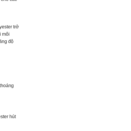
yester trở
i môi
tăng độ
 thoáng
ster hút