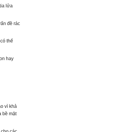
tia lửa
vấn đề rác
 có thể
ton hay
o vì khả
a bề mặt
 cho các