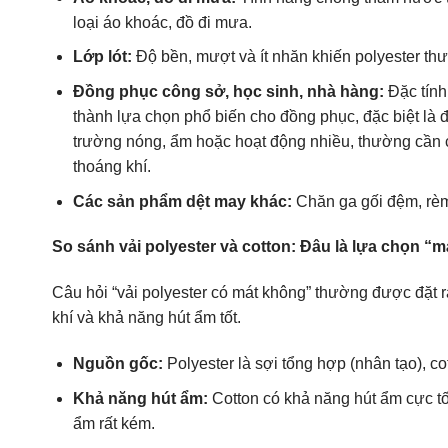
loại áo khoác, đồ đi mưa.
Lớp lót:
Độ bền, mượt và ít nhăn khiến polyester thư
Đồng phục công sở, học sinh, nhà hàng:
Đặc tính 
thành lựa chọn phổ biến cho đồng phục, đặc biệt là
trường nóng, ẩm hoặc hoạt động nhiều, thường cần ch
thoáng khí.
Các sản phẩm dệt may khác:
Chăn ga gối đệm, rèm
So sánh vải polyester và cotton: Đâu là lựa chọn “
Câu hỏi “vải polyester có mát không” thường được đặt ra
khí và khả năng hút ẩm tốt.
Nguồn gốc:
Polyester là sợi tổng hợp (nhân tạo), cot
Khả năng hút ẩm:
Cotton có khả năng hút ẩm cực tốt
ẩm rất kém.