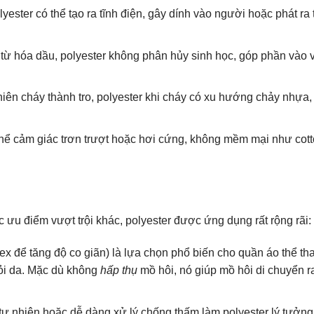
lyester có thể tạo ra tĩnh điện, gây dính vào người hoặc phát ra 
từ hóa dầu, polyester không phân hủy sinh học, góp phần vào 
iên cháy thành tro, polyester khi cháy có xu hướng chảy nhựa,
thể cảm giác trơn trượt hoặc hơi cứng, không mềm mại như cot
ưu điểm vượt trội khác, polyester được ứng dụng rất rộng rãi:
 để tăng độ co giãn) là lựa chọn phổ biến cho quần áo thể tha
hỏi da. Mặc dù không
hấp thụ
mồ hôi, nó giúp mồ hôi di chuyển r
 nhiên hoặc dễ dàng xử lý chống thấm làm polyester lý tưởng